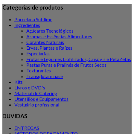
Sabor de Fumo em pó Sosa, 500gr
Categorias de produtos
17.00€
Porcelana Sublime
Add to Wishlist
Ingredientes
Açúcares Tecnológicos
Aromas e Essências Alimentares
+ Quick View
Corantes Naturais
Ervas, Plantas e Raízes
Ingredientes
Especiarias
Frutas e Legumes Liofilizados, Crispy´s e PetaZetas
Sucro Emul Sosa, 500gr
Pastas Puras e Pralinés de Frutos Secos
Texturantes
44.00€
Transglutaminase
Add to Wishlist
Kits
Livros e DVD´s
Material de Catering
+ Quick View
Utensílios e Equipamentos
Vestuário profissional
Ingredientes
DUVIDAS
Maltosec (Maltodextrina) Sosa, 500gr
ENTREGAS
27.50€
MÉTODOS DE PAGAMENTO