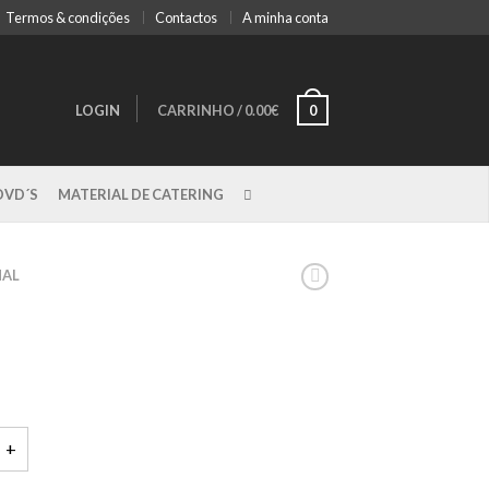
Termos & condições
Contactos
A minha conta
LOGIN
CARRINHO
/
0.00€
0
DVD´S
MATERIAL DE CATERING
NAL