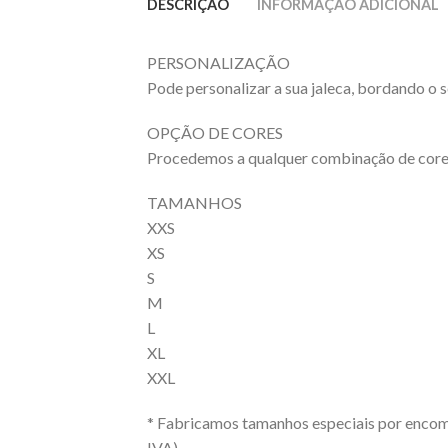
DESCRIÇÃO
INFORMAÇÃO ADICIONAL
PERSONALIZAÇÃO
Pode personalizar a sua jaleca, bordando o s
OPÇÃO DE CORES
Procedemos a qualquer combinação de core
TAMANHOS
XXS
XS
S
M
L
XL
XXL
* Fabricamos tamanhos especiais por enco
IVA).