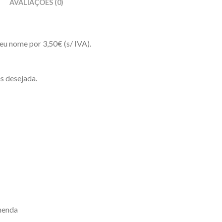
AVALIAÇÕES (0)
eu nome por 3,50€ (s/ IVA).
s desejada.
menda