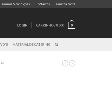
Termos & condições
Contactos
A minha conta
LOGIN
CARRINHO
/
0.00€
0
DVD´S
MATERIAL DE CATERING
NAL