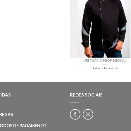
VESTUÁRIO PROFISSIONAL
Jaleca Muztag
72.00€
VESTUÁRIO PROFISSIONAL
VESTUÁRIO PROFISSIONAL
IDAS
REDES SOCIAIS
Jaleca Grace Kelly I
Jaleca Onassis II
54.00€
62.00€
REGAS
VESTUÁRIO PROFISSIONAL
Jaleca Monroe II
ODOS DE PAGAMENTO
62.00€