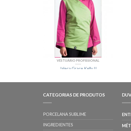
VESTUÁRIO PROFISSIONAL
Jaleca Grace Kelly II
68.00€
VESTUÁRIO PROFISSIONAL
CATEGORIAS DE PRODUTOS
DUV
Jaleca Everest
72.00€
PORCELANA SUBLIME
ENT
VESTUÁRIO PROFISSIONAL
Jaleca Berlin
INGREDIENTES
MÉT
72.00€