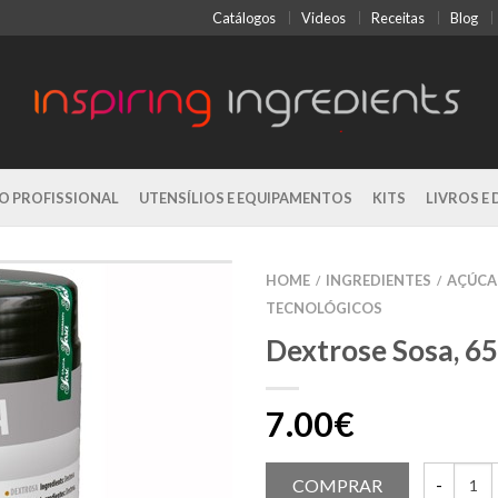
Catálogos
Videos
Receitas
Blog
O PROFISSIONAL
UTENSÍLIOS E EQUIPAMENTOS
KITS
LIVROS E 
HOME
INGREDIENTES
AÇÚCA
/
/
TECNOLÓGICOS
Dextrose Sosa, 6
7.00€
COMPRAR