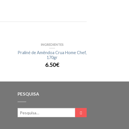
INGREDIENTES
INGRE
FORA DE STOCK
Praliné de Amêndoa Crua Home Chef,
Ananás Crisp
170gr
24
6.50€
PESQUISA