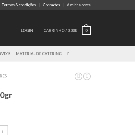
Termos & condições
Contactos
A minha conta
LOGIN
CARRINHO
/
0.00€
0
DVD´S
MATERIAL DE CATERING
RES
50gr