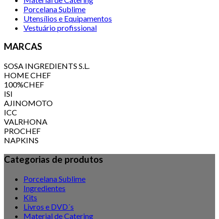
Porcelana Sublime
Utensílios e Equipamentos
Vestuário profissional
MARCAS
SOSA INGREDIENTS S.L.
HOME CHEF
100%CHEF
ISI
AJINOMOTO
ICC
VALRHONA
PROCHEF
NAPKINS
Categorias de produtos
Porcelana Sublime
Ingredientes
Kits
Livros e DVD´s
Material de Catering