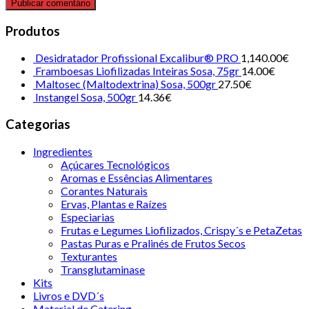
Produtos
Desidratador Profissional Excalibur® PRO
1,140.00€
Framboesas Liofilizadas Inteiras Sosa, 75gr
14.00€
Maltosec (Maltodextrina) Sosa, 500gr
27.50€
Instangel Sosa, 500gr
14.36€
Categorias
Ingredientes
Açúcares Tecnológicos
Aromas e Essências Alimentares
Corantes Naturais
Ervas, Plantas e Raízes
Especiarias
Frutas e Legumes Liofilizados, Crispy´s e PetaZetas
Pastas Puras e Pralinés de Frutos Secos
Texturantes
Transglutaminase
Kits
Livros e DVD´s
Material de Catering