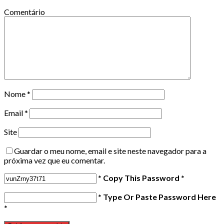
Comentário
Nome
*
Email
*
Site
Guardar o meu nome, email e site neste navegador para a
próxima vez que eu comentar.
* Copy This Password *
* Type Or Paste Password Here
*