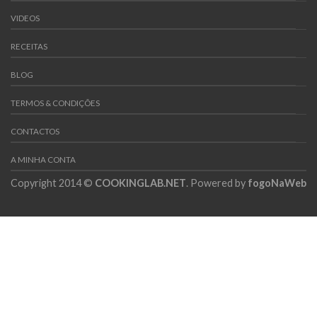
VIDEOS
RECEITAS
BLOG
TERMOS & CONDIÇÕES
CONTACTOS
A MINHA CONTA
Copyright 2014 ©
COOKINGLAB.NET
. Powered by
fogoNaWeb